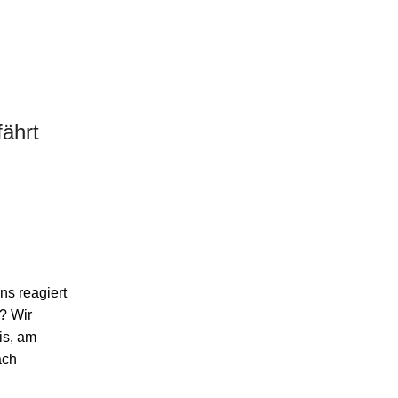
ährt
s reagiert
? Wir
is, am
ach