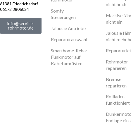
61381 Friedrichsdorf
nicht hoch
06172 3806024
Somfy
Markise fäh
Steuerungen
nicht ein
info@service-
rohrmotor.de
Jalousie Antriebe
Jalousie fähr
Reparaturauswahl
nicht mehr 
Smarthome-Reha:
Reparaturle
Funkmotor auf
Rohrmotor
Kabel umrüsten
reparieren
Bremse
reparieren
Rollladen
funktioniert 
Dunkermoto
Endlage eins