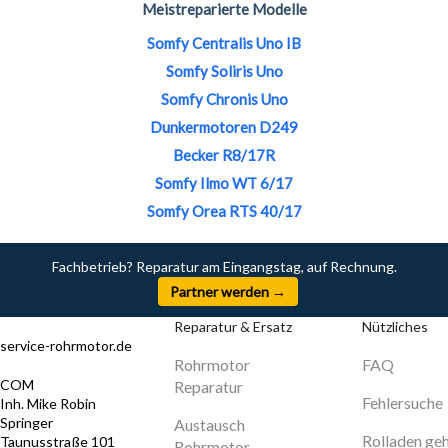
Meistreparierte Modelle
Somfy Centralis Uno IB
Somfy Soliris Uno
Somfy Chronis Uno
Dunkermotoren D249
Becker R8/17R
Somfy Ilmo WT 6/17
Somfy Orea RTS 40/17
Fachbetrieb? Reparatur am Eingangstag, auf Rechnung.
Partner werden →
Reparatur & Ersatz
Nützliches
service-rohrmotor.de
Rohrmotor
FAQ
COM
Reparatur
Fehlersuche
Inh. Mike Robin
Springer
Austausch
Rolladen ge
Taunusstraße 101
Rohrmotor