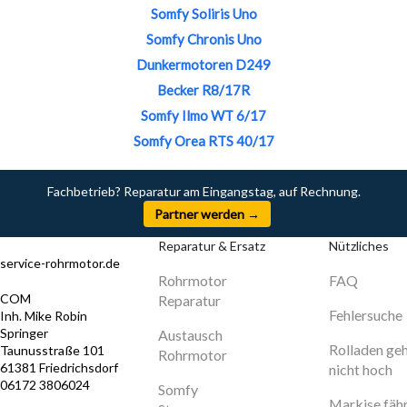
Somfy Soliris Uno
Somfy Chronis Uno
Dunkermotoren D249
Becker R8/17R
Somfy Ilmo WT 6/17
Somfy Orea RTS 40/17
Fachbetrieb? Reparatur am Eingangstag, auf Rechnung.
Partner werden →
Reparatur & Ersatz
Nützliches
service-rohrmotor.de
Rohrmotor
FAQ
COM
Reparatur
Fehlersuche
Inh. Mike Robin
Springer
Austausch
Rolladen ge
Taunusstraße 101
Rohrmotor
61381 Friedrichsdorf
nicht hoch
06172 3806024
Somfy
Markise fäh