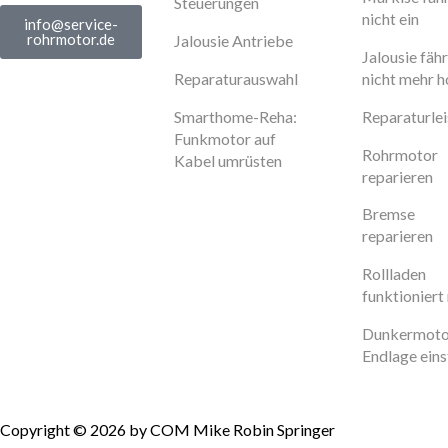
Steuerungen
nicht ein
info@service-
rohrmotor.de
Jalousie Antriebe
Jalousie fähr
Reparaturauswahl
nicht mehr 
Smarthome-Reha:
Reparaturle
Funkmotor auf
Rohrmotor
Kabel umrüsten
reparieren
Bremse
reparieren
Rollladen
funktioniert 
Dunkermoto
Endlage eins
Copyright © 2026 by COM Mike Robin Springer