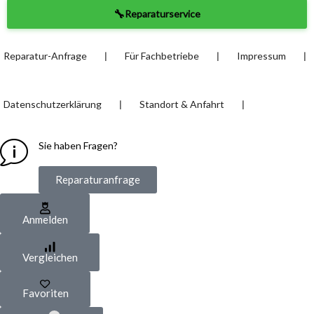
🔧
Reparaturservice
❘
❘
❘
Reparatur-Anfrage
Für Fachbetriebe
Impressum
❘
❘
Datenschutzerklärung
Standort & Anfahrt
Sie haben Fragen?
Reparaturanfrage
Anmelden
Vergleichen
Favoriten