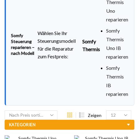
Thermis
Uno
reparieren
Somfy
Wählen Sie Ihr
Somfy
Thermis
Steuerungsmodell
Somfy
Steuerung
reparieren –
Uno IB
für die Reparatur
Thermis
nach Modell
zum Festpreis:
reparieren
Somfy
Thermis
IB
reparieren
Zeigen
KATEGORIEN