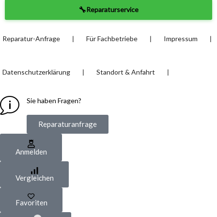
🔧
Reparaturservice
❘
❘
❘
Reparatur-Anfrage
Für Fachbetriebe
Impressum
❘
❘
Datenschutzerklärung
Standort & Anfahrt
Sie haben Fragen?
Reparaturanfrage
Anmelden
Vergleichen
Favoriten