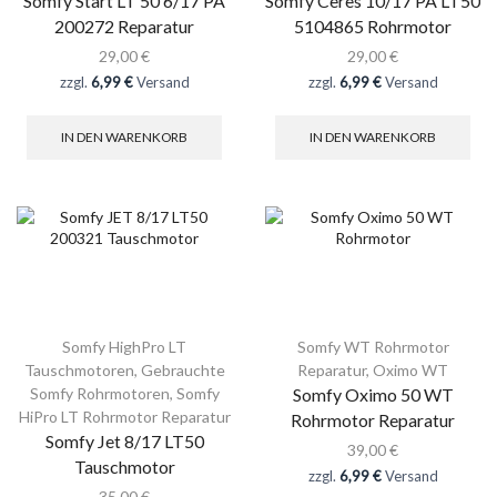
Somfy Start LT 50 6/17 PA
Somfy Ceres 10/17 PA LT50
200272 Reparatur
5104865 Rohrmotor
29,00
€
29,00
€
zzgl.
6,99 €
Versand
zzgl.
6,99 €
Versand
IN DEN WARENKORB
IN DEN WARENKORB
Somfy HighPro LT
Somfy WT Rohrmotor
Tauschmotoren
,
Gebrauchte
Reparatur
,
Oximo WT
Somfy Rohrmotoren
,
Somfy
Somfy Oximo 50 WT
HiPro LT Rohrmotor Reparatur
Rohrmotor Reparatur
Somfy Jet 8/17 LT50
39,00
€
Tauschmotor
zzgl.
6,99 €
Versand
35,00
€