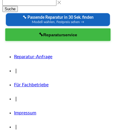
Suche
🔧 Passende Reparatur in 30 Sek. finden
Modell wählen, Festpreis sehen →
🔧
Reparaturservice
Reparatur-Anfrage
❘
Für Fachbetriebe
❘
Impressum
❘