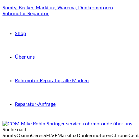
Somfy, Becker, Markilux, Warema, Dunkermotoren
Rohrmotor Reparatur
Shop
Über uns
Rohrmotor Reparatur, alle Marken
Reparatur-Anfrage
Suche nach
Somfy
Oximo
Ceres
SELVE
Markilux
Dunkermotoren
Chronis
Cent