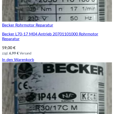
Becker Rohrmotor Reparatur
Becker L70-17 M04 Antrieb 20701101000 Rohrmotor
Reparatur
59,00
€
zzgl.
6,99 €
Versand
In den Warenkorb