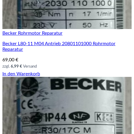
Becker Rohrmotor Reparatur
Becker L80-11 M04 Antrieb 20801101000 Rohrmotor
Reparatur
69,00
€
zzgl.
6,99 €
Versand
In den Warenkorb