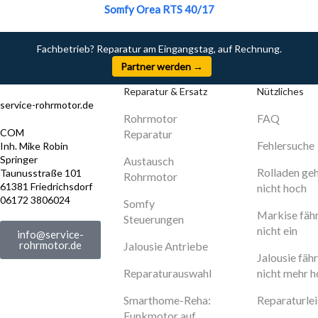
Somfy Orea RTS 40/17
Fachbetrieb? Reparatur am Eingangstag, auf Rechnung.
Partner werden →
Reparatur & Ersatz
Nützliches
service-rohrmotor.de
Rohrmotor
FAQ
COM
Reparatur
Fehlersuche
Inh. Mike Robin
Springer
Austausch
Rolladen ge
Taunusstraße 101
Rohrmotor
61381 Friedrichsdorf
nicht hoch
06172 3806024
Somfy
Markise fäh
Steuerungen
nicht ein
info@service-
rohrmotor.de
Jalousie Antriebe
Jalousie fähr
Reparaturauswahl
nicht mehr 
Smarthome-Reha:
Reparaturle
Funkmotor auf