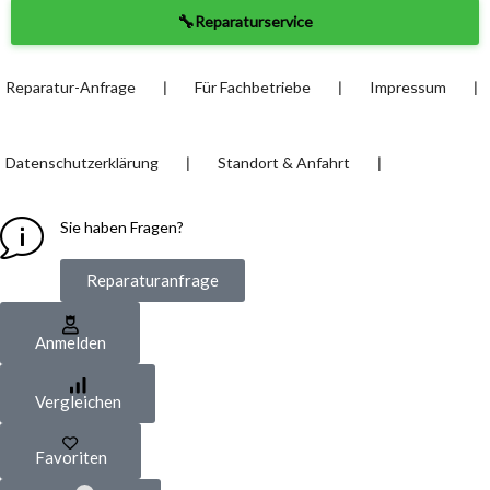
🔧
Reparaturservice
❘
❘
❘
Reparatur-Anfrage
Für Fachbetriebe
Impressum
❘
❘
Datenschutzerklärung
Standort & Anfahrt
Sie haben Fragen?
Reparaturanfrage
Anmelden
Vergleichen
Favoriten