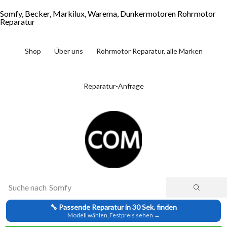
Somfy, Becker, Markilux, Warema, Dunkermotoren Rohrmotor
Reparatur
Shop
Über uns
Rohrmotor Reparatur, alle Marken
Reparatur-Anfrage
Suche nach
Somfy
🔧 Passende Reparatur in 30 Sek. finden
Modell wählen, Festpreis sehen →