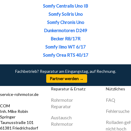
Somfy Centralis Uno IB
Somfy Soliris Uno
Somfy Chronis Uno
Dunkermotoren D249
Becker R8/17R
Somfy Ilmo WT 6/17
Somfy Orea RTS 40/17
Fachbetrieb? Reparatur am Eingangstag, auf Rechnung.
Partner werden →
Reparatur & Ersatz
Nützliches
service-rohrmotor.de
Rohrmotor
FAQ
COM
Reparatur
Fehlersuche
Inh. Mike Robin
Springer
Austausch
Rolladen ge
Taunusstraße 101
Rohrmotor
61381 Friedrichsdorf
nicht hoch