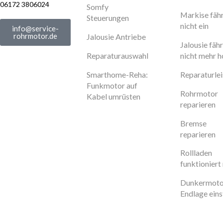
06172 3806024
Somfy
Markise fäh
Steuerungen
nicht ein
info@service-
rohrmotor.de
Jalousie Antriebe
Jalousie fähr
Reparaturauswahl
nicht mehr 
Smarthome-Reha:
Reparaturle
Funkmotor auf
Rohrmotor
Kabel umrüsten
reparieren
Bremse
reparieren
Rollladen
funktioniert 
Dunkermoto
Endlage eins