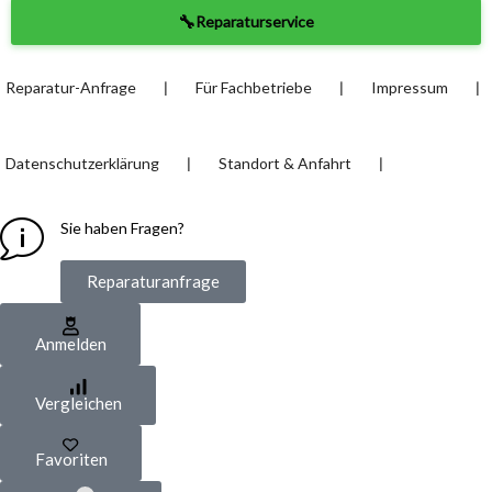
🔧
Reparaturservice
❘
❘
❘
Reparatur-Anfrage
Für Fachbetriebe
Impressum
❘
❘
Datenschutzerklärung
Standort & Anfahrt
Sie haben Fragen?
Reparaturanfrage
Anmelden
Vergleichen
Favoriten