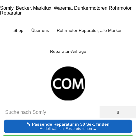
Somfy, Becker, Markilux, Warema, Dunkermotoren Rohrmotor
Reparatur
Shop
Über uns
Rohrmotor Reparatur, alle Marken
Reparatur-Anfrage
Suche nach
Somfy
🔧 Passende Reparatur in 30 Sek. finden
Modell wählen, Festpreis sehen →