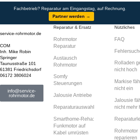
Fachbetrieb? Reparatur am Eingangstag, auf Rechnung.
Partner werden →
Reparatur & Ersatz
Nützliches
service-rohrmotor.de
Rohrmotor
FAQ
COM
Reparatur
Fehlersuch
Inh. Mike Robin
Springer
Austausch
Rolladen g
Taunusstraße 101
Rohrmotor
61381 Friedrichsdorf
nicht hoch
06172 3806024
Somfy
Markise fäh
Steuerungen
nicht ein
info@service-
Jalousie Antriebe
rohrmotor.de
Jalousie fäh
Reparaturauswahl
nicht mehr
Smarthome-Reha:
Reparaturle
Funkmotor auf
Rohrmotor
Kabel umrüsten
reparieren