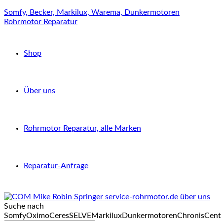
Somfy, Becker, Markilux, Warema, Dunkermotoren
Rohrmotor Reparatur
Shop
Über uns
Rohrmotor Reparatur, alle Marken
Reparatur-Anfrage
Suche nach
Somfy
Oximo
Ceres
SELVE
Markilux
Dunkermotoren
Chronis
Cent