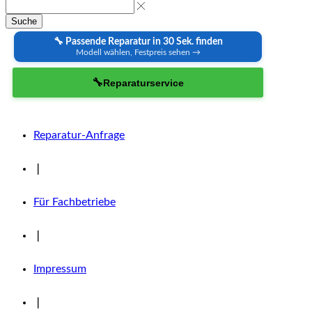
Suche
🔧 Passende Reparatur in 30 Sek. finden
Modell wählen, Festpreis sehen →
🔧
Reparaturservice
Reparatur-Anfrage
❘
Für Fachbetriebe
❘
Impressum
❘