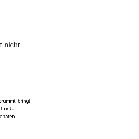
 nicht
rummt, bringt
n Funk-
Monaten