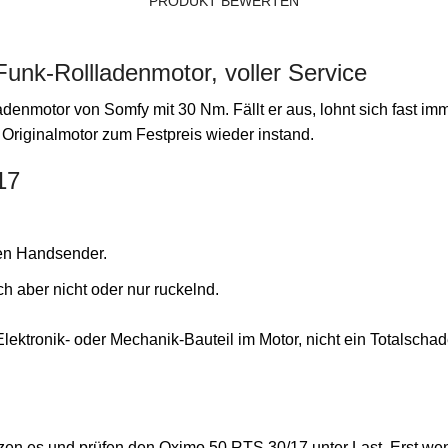
PRODUKT BEWERTEN
unk-Rollladenmotor, voller Service
nmotor von Somfy mit 30 Nm. Fällt er aus, lohnt sich fast imme
 Originalmotor zum Festpreis wieder instand.
17
den Handsender.
h aber nicht oder nur ruckelnd.
Elektronik- oder Mechanik-Bauteil im Motor, nicht ein Totalschad
setzen es und prüfen den Oximo 50 RTS 30/17 unter Last. Erst we