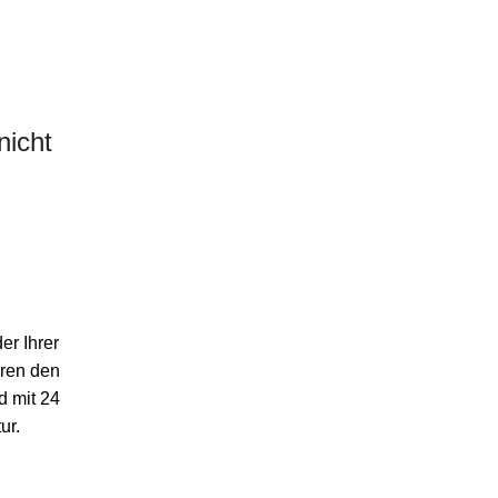
nicht
er Ihrer
eren den
d mit 24
ur.