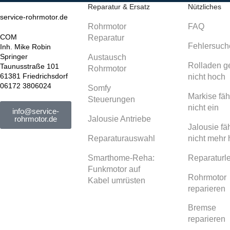
Reparatur & Ersatz
Nützliches
service-rohrmotor.de
Rohrmotor
FAQ
COM
Reparatur
Fehlersuch
Inh. Mike Robin
Springer
Austausch
Rolladen g
Taunusstraße 101
Rohrmotor
61381 Friedrichsdorf
nicht hoch
06172 3806024
Somfy
Markise fäh
Steuerungen
nicht ein
info@service-
Jalousie Antriebe
rohrmotor.de
Jalousie fäh
Reparaturauswahl
nicht mehr
Smarthome-Reha:
Reparaturle
Funkmotor auf
Rohrmotor
Kabel umrüsten
reparieren
Bremse
reparieren