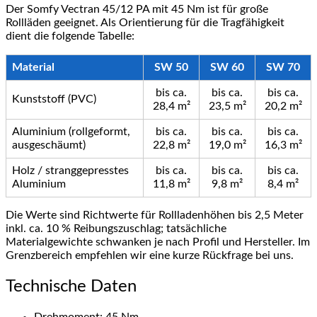
Der Somfy Vectran 45/12 PA mit 45 Nm ist für große
Rollläden geeignet. Als Orientierung für die Tragfähigkeit
dient die folgende Tabelle:
Material
SW 50
SW 60
SW 70
bis ca.
bis ca.
bis ca.
Kunststoff (PVC)
28,4 m²
23,5 m²
20,2 m²
Aluminium (rollgeformt,
bis ca.
bis ca.
bis ca.
ausgeschäumt)
22,8 m²
19,0 m²
16,3 m²
Holz / stranggepresstes
bis ca.
bis ca.
bis ca.
Aluminium
11,8 m²
9,8 m²
8,4 m²
Die Werte sind Richtwerte für Rollladenhöhen bis 2,5 Meter
inkl. ca. 10 % Reibungszuschlag; tatsächliche
Materialgewichte schwanken je nach Profil und Hersteller. Im
Grenzbereich empfehlen wir eine kurze Rückfrage bei uns.
Technische Daten