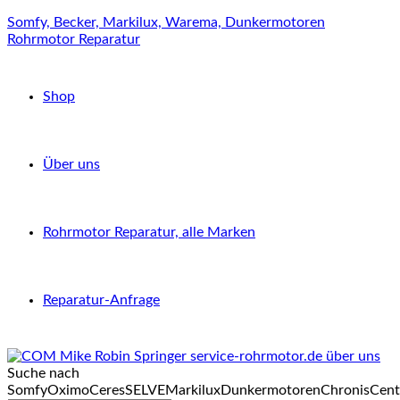
Somfy, Becker, Markilux, Warema, Dunkermotoren
Rohrmotor Reparatur
Shop
Über uns
Rohrmotor Reparatur, alle Marken
Reparatur-Anfrage
Suche nach
Somfy
Oximo
Ceres
SELVE
Markilux
Dunkermotoren
Chronis
Cent