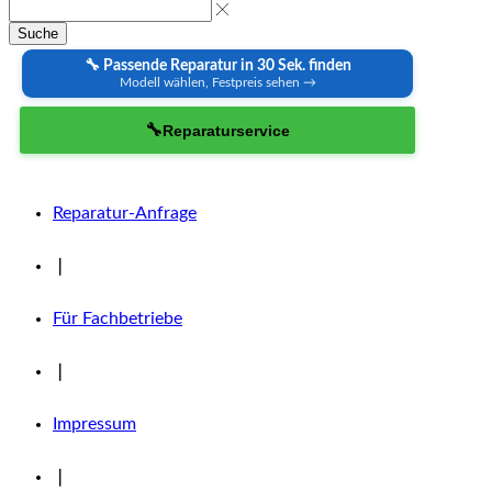
Suche
🔧 Passende Reparatur in 30 Sek. finden
Modell wählen, Festpreis sehen →
🔧
Reparaturservice
Reparatur-Anfrage
❘
Für Fachbetriebe
❘
Impressum
❘