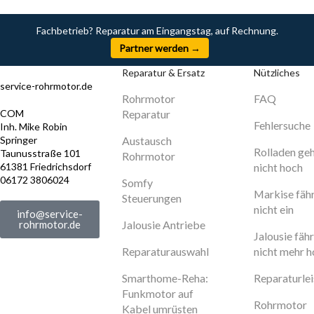
Fachbetrieb? Reparatur am Eingangstag, auf Rechnung.
Partner werden →
Reparatur & Ersatz
Nützliches
service-rohrmotor.de
Rohrmotor
FAQ
COM
Reparatur
Fehlersuche
Inh. Mike Robin
Springer
Austausch
Rolladen ge
Taunusstraße 101
Rohrmotor
61381 Friedrichsdorf
nicht hoch
06172 3806024
Somfy
Markise fäh
Steuerungen
nicht ein
info@service-
rohrmotor.de
Jalousie Antriebe
Jalousie fähr
Reparaturauswahl
nicht mehr 
Smarthome-Reha:
Reparaturle
Funkmotor auf
Rohrmotor
Kabel umrüsten