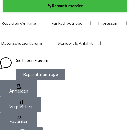
🔧
Reparaturservice
❘
❘
❘
Reparatur-Anfrage
Für Fachbetriebe
Impressum
❘
❘
Datenschutzerklärung
Standort & Anfahrt
Sie haben Fragen?
Reparaturanfrage
Anmelden
Vergleichen
Favoriten