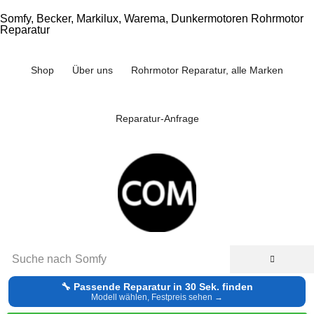
Somfy, Becker, Markilux, Warema, Dunkermotoren Rohrmotor
Reparatur
Shop
Über uns
Rohrmotor Reparatur, alle Marken
Reparatur-Anfrage
Suche nach
Somfy
🔧 Passende Reparatur in 30 Sek. finden
Modell wählen, Festpreis sehen →