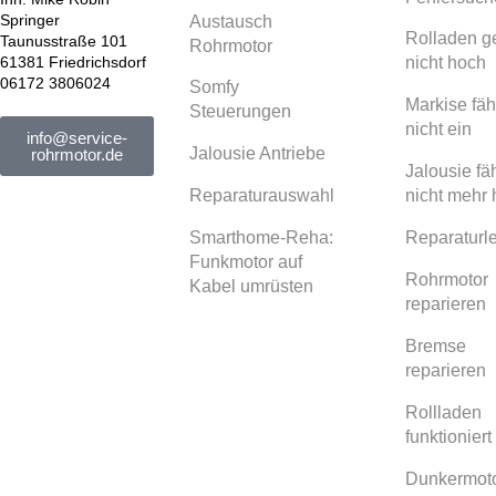
Springer
Austausch
Rolladen g
Taunusstraße 101
Rohrmotor
61381 Friedrichsdorf
nicht hoch
06172 3806024
Somfy
Markise fäh
Steuerungen
nicht ein
info@service-
Jalousie Antriebe
rohrmotor.de
Jalousie fäh
Reparaturauswahl
nicht mehr
Smarthome-Reha:
Reparaturle
Funkmotor auf
Rohrmotor
Kabel umrüsten
reparieren
Bremse
reparieren
Rollladen
funktioniert
Dunkermot