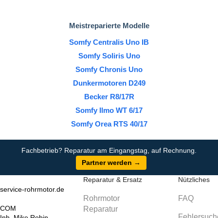
Meistreparierte Modelle
Somfy Centralis Uno IB
Somfy Soliris Uno
Somfy Chronis Uno
Dunkermotoren D249
Becker R8/17R
Somfy Ilmo WT 6/17
Somfy Orea RTS 40/17
Fachbetrieb? Reparatur am Eingangstag, auf Rechnung.
Partner werden →
Reparatur & Ersatz
Nützliches
service-rohrmotor.de
Rohrmotor
FAQ
COM
Reparatur
Fehlersuch
Inh. Mike Robin