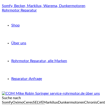
Somfy, Becker, Markilux, Warema, Dunkermotoren
Rohrmotor Reparatur
Shop
Über uns
Rohrmotor Reparatur, alle Marken
Reparatur-Anfrage
Suche nach
Somfy
Oximo
Ceres
SELVE
Markilux
Dunkermotoren
Chronis
Cent