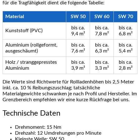
für die Tragfähigkeit dient die folgende Tabelle:
Material
SW 50
SW 60
SW 70
bis ca.
bis ca.
bis ca.
Kunststoff (PVC)
9,4 m²
7,8 m²
6,8 m²
Aluminium (rollgeformt,
bis ca.
bis ca.
bis ca.
ausgeschäumt)
7,6 m²
6,3 m²
5,4 m²
Holz / stranggepresstes
bis ca.
bis ca.
bis ca.
Aluminium
3,9 m²
3,3 m²
2,8 m²
Die Werte sind Richtwerte für Rollladenhöhen bis 2,5 Meter
inkl. ca. 10 % Reibungszuschlag; tatsächliche
Materialgewichte schwanken je nach Profil und Hersteller. Im
Grenzbereich empfehlen wir eine kurze Rückfrage bei uns.
Technische Daten
Drehmoment: 15 Nm
Drehzahl: 12 Umdrehungen pro Minute
Kleinste Welle: SW 50