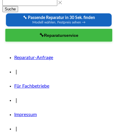
Suche
🔧 Passende Reparatur in 30 Sek. finden
Modell wählen, Festpreis sehen →
🔧
Reparaturservice
Reparatur-Anfrage
❘
Für Fachbetriebe
❘
Impressum
❘