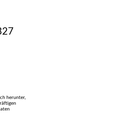
327
ch herunter,
räftigen
naten