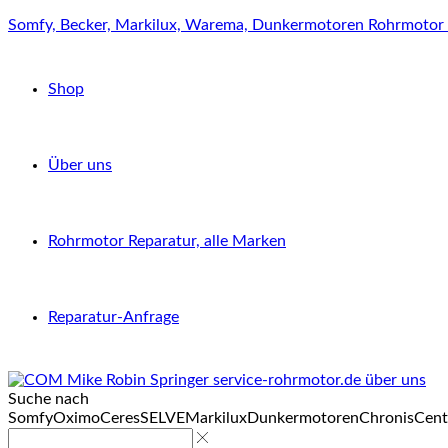
Somfy, Becker, Markilux, Warema, Dunkermotoren Rohrmotor 
Shop
Über uns
Rohrmotor Reparatur, alle Marken
Reparatur-Anfrage
Suche nach
Somfy
Oximo
Ceres
SELVE
Markilux
Dunkermotoren
Chronis
Cent