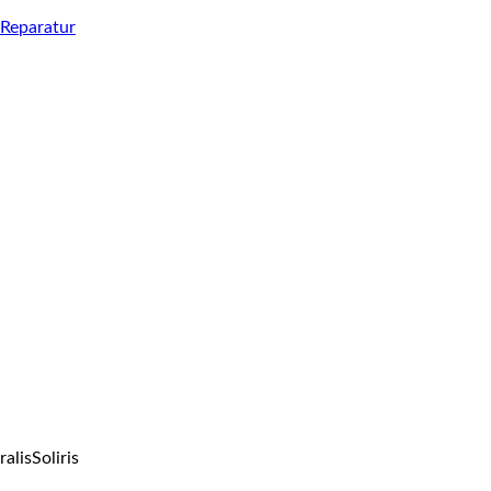
Reparatur
ralis
Soliris