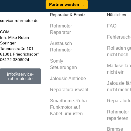
Partner werden →
Reparatur & Ersatz
Nützliches
service-rohrmotor.de
Rohrmotor
FAQ
COM
Reparatur
Fehlersuch
Inh. Mike Robin
Springer
Austausch
Rolladen g
Taunusstraße 101
Rohrmotor
61381 Friedrichsdorf
nicht hoch
06172 3806024
Somfy
Markise fäh
Steuerungen
nicht ein
info@service-
Jalousie Antriebe
rohrmotor.de
Jalousie fäh
Reparaturauswahl
nicht mehr
Smarthome-Reha:
Reparaturle
Funkmotor auf
Rohrmotor
Kabel umrüsten
reparieren
Bremse