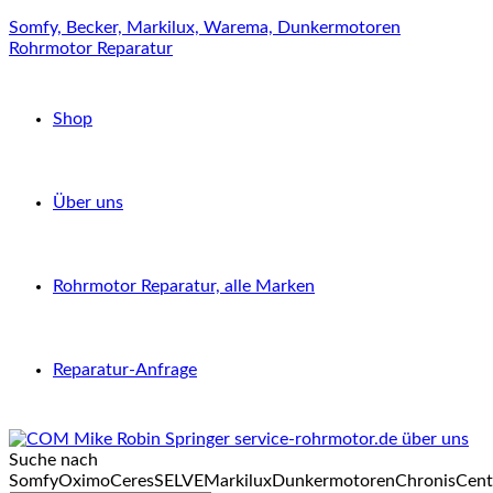
Somfy, Becker, Markilux, Warema, Dunkermotoren
Rohrmotor Reparatur
Shop
Über uns
Rohrmotor Reparatur, alle Marken
Reparatur-Anfrage
Suche nach
Somfy
Oximo
Ceres
SELVE
Markilux
Dunkermotoren
Chronis
Cent