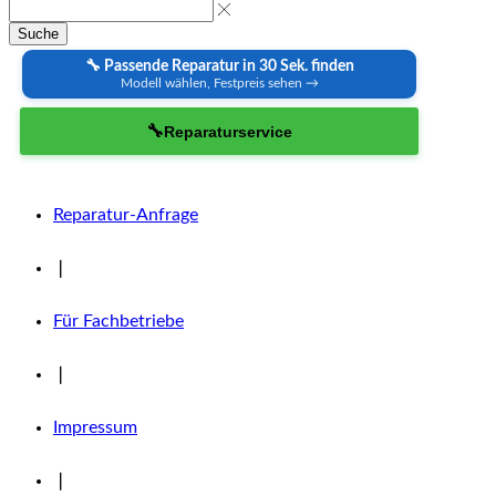
Suche
🔧 Passende Reparatur in 30 Sek. finden
Modell wählen, Festpreis sehen →
🔧
Reparaturservice
Reparatur-Anfrage
❘
Für Fachbetriebe
❘
Impressum
❘