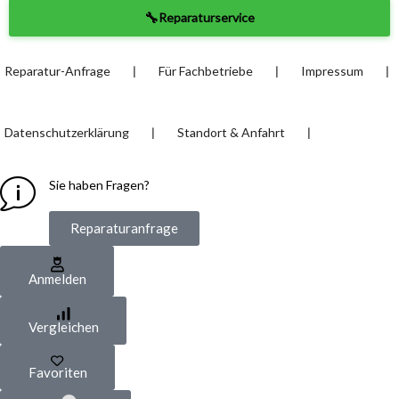
🔧
Reparaturservice
❘
❘
❘
Reparatur-Anfrage
Für Fachbetriebe
Impressum
❘
❘
Datenschutzerklärung
Standort & Anfahrt
Sie haben Fragen?
Reparaturanfrage
Anmelden
Vergleichen
Favoriten