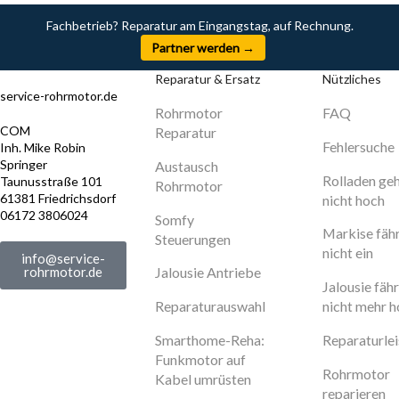
Fachbetrieb? Reparatur am Eingangstag, auf Rechnung.
Partner werden →
Reparatur & Ersatz
Nützliches
service-rohrmotor.de
Rohrmotor
FAQ
COM
Reparatur
Fehlersuche
Inh. Mike Robin
Springer
Austausch
Rolladen ge
Taunusstraße 101
Rohrmotor
61381 Friedrichsdorf
nicht hoch
06172 3806024
Somfy
Markise fäh
Steuerungen
nicht ein
info@service-
rohrmotor.de
Jalousie Antriebe
Jalousie fähr
Reparaturauswahl
nicht mehr 
Smarthome-Reha:
Reparaturle
Funkmotor auf
Rohrmotor
Kabel umrüsten
reparieren