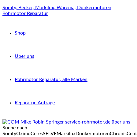
Somfy, Becker, Markilux, Warema, Dunkermotoren
Rohrmotor Reparatur
Shop
Über uns
Rohrmotor Reparatur, alle Marken
Reparatur-Anfrage
Suche nach
Somfy
Oximo
Ceres
SELVE
Markilux
Dunkermotoren
Chronis
Cent