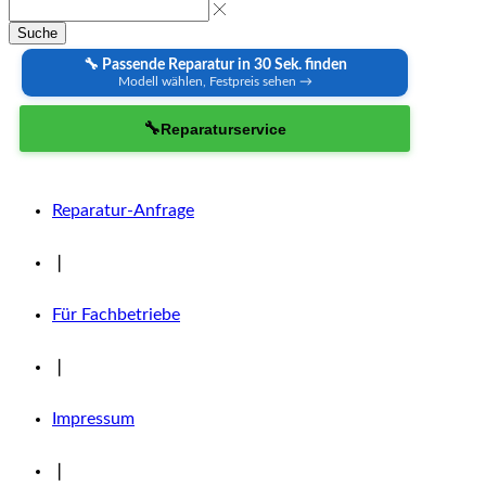
Suche
🔧 Passende Reparatur in 30 Sek. finden
Modell wählen, Festpreis sehen →
🔧
Reparaturservice
Reparatur-Anfrage
❘
Für Fachbetriebe
❘
Impressum
❘