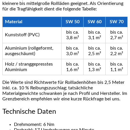
kleinere bis mittelgroße Rollläden geeignet. Als Orientierung
für die Tragfähigkeit dient die folgende Tabelle:
Material
SW 50
SW 60
SW 70
bis ca.
bis ca.
bis ca.
Kunststoff (PVC)
3,8 m²
3,1 m²
2,7 m²
Aluminium (rollgeformt,
bis ca.
bis ca.
bis ca.
ausgeschäumt)
3,0 m²
2,5 m²
2,2 m²
Holz / stranggepresstes
bis ca.
bis ca.
bis ca.
Aluminium
1,6 m²
1,3 m²
1,1 m²
Die Werte sind Richtwerte für Rollladenhöhen bis 2,5 Meter
inkl. ca. 10 % Reibungszuschlag; tatsächliche
Materialgewichte schwanken je nach Profil und Hersteller. Im
Grenzbereich empfehlen wir eine kurze Rückfrage bei uns.
Technische Daten
Drehmoment: 6 Nm