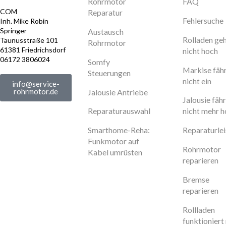
Rohrmotor
FAQ
COM
Reparatur
Fehlersuche
Inh. Mike Robin
Springer
Austausch
Rolladen ge
Taunusstraße 101
Rohrmotor
61381 Friedrichsdorf
nicht hoch
06172 3806024
Somfy
Markise fäh
Steuerungen
nicht ein
info@service-
rohrmotor.de
Jalousie Antriebe
Jalousie fähr
Reparaturauswahl
nicht mehr 
Smarthome-Reha:
Reparaturle
Funkmotor auf
Rohrmotor
Kabel umrüsten
reparieren
Bremse
reparieren
Rollladen
funktioniert 