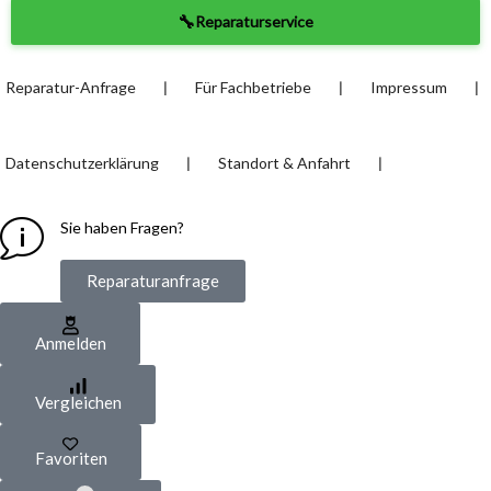
🔧
Reparaturservice
❘
❘
❘
Reparatur-Anfrage
Für Fachbetriebe
Impressum
❘
❘
Datenschutzerklärung
Standort & Anfahrt
Sie haben Fragen?
Reparaturanfrage
Anmelden
Vergleichen
Favoriten