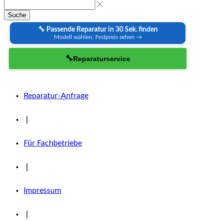
Suche
🔧 Passende Reparatur in 30 Sek. finden
Modell wählen, Festpreis sehen →
🔧
Reparaturservice
Reparatur-Anfrage
❘
Für Fachbetriebe
❘
Impressum
❘