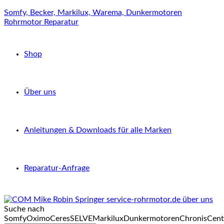
Somfy, Becker, Markilux, Warema, Dunkermotoren
Rohrmotor Reparatur
Shop
Über uns
Anleitungen & Downloads für alle Marken
Reparatur-Anfrage
Suche nach
Somfy
Oximo
Ceres
SELVE
Markilux
Dunkermotoren
Chronis
Cent