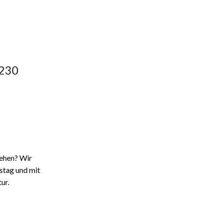
1230
tehen? Wir
stag und mit
ur.