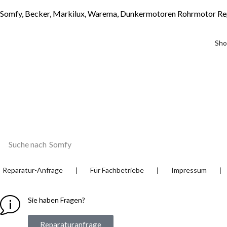
Somfy, Becker, Markilux, Warema, Dunkermotoren Rohrmotor Re
Sho
Suche nach
Somfy
❘
❘
❘
Reparatur-Anfrage
Für Fachbetriebe
Impressum
Sie haben Fragen?
Reparaturanfrage