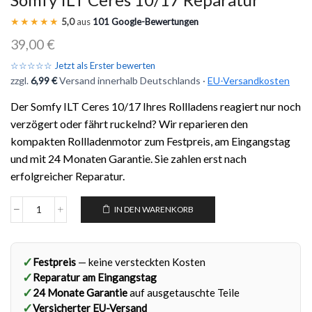
★★★★★
5,0
aus
101 Google-Bewertungen
39,00
€
☆☆☆☆☆ Jetzt als Erster bewerten
zzgl.
6,99 €
Versand innerhalb Deutschlands ·
EU-Versandkosten
Der Somfy ILT Ceres 10/17 Ihres Rollladens reagiert nur noch
verzögert oder fährt ruckelnd? Wir reparieren den
kompakten Rollladenmotor zum Festpreis, am Eingangstag
und mit 24 Monaten Garantie. Sie zahlen erst nach
erfolgreicher Reparatur.
IN DEN WARENKORB
✓
Festpreis
— keine versteckten Kosten
✓
Reparatur am Eingangstag
✓
24 Monate Garantie
auf ausgetauschte Teile
✓
Versicherter EU-Versand