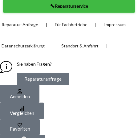
🔧
Reparaturservice
❘
❘
❘
Reparatur-Anfrage
Für Fachbetriebe
Impressum
❘
❘
Datenschutzerklärung
Standort & Anfahrt
Sie haben Fragen?
Reparaturanfrage
Anmelden
Vergleichen
Favoriten