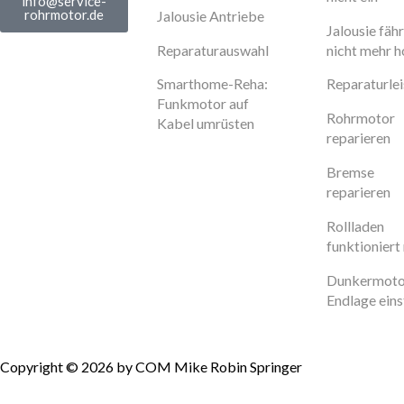
info@service-
rohrmotor.de
Jalousie Antriebe
Jalousie fähr
Reparaturauswahl
nicht mehr 
Smarthome-Reha:
Reparaturle
Funkmotor auf
Rohrmotor
Kabel umrüsten
reparieren
Bremse
reparieren
Rollladen
funktioniert 
Dunkermoto
Endlage eins
Copyright © 2026 by COM Mike Robin Springer