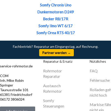
Somfy Chronis Uno
Dunkermotoren D249
Becker R8/17R
Somfy Ilmo WT 6/17
Somfy Orea RTS 40/17
Fachbetrieb? Reparatur am Eingangstag, auf Rechnung.
Partner werden →
Reparatur & Ersatz
Nützliches
service-rohrmotor.de
Rohrmotor
FAQ
COM
Reparatur
Fehlersuche
Inh. Mike Robin
Springer
Austausch
Rolladen ge
Taunusstraße 101
Rohrmotor
61381 Friedrichsdorf
nicht hoch
06172 3806024
Somfy
Markise fäh
Steuerungen
nicht ein