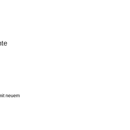
hte
mit neuem